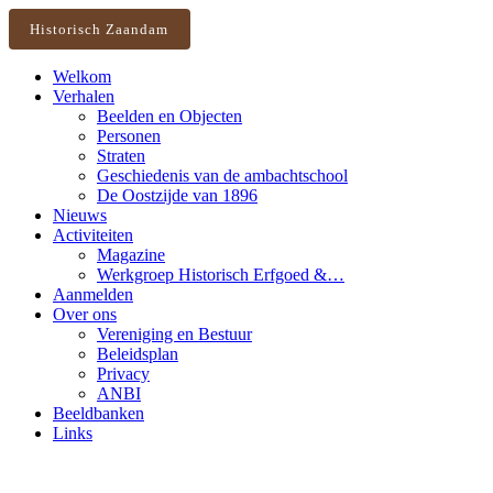
Historisch Zaandam
Welkom
Verhalen
Beelden en Objecten
Personen
Straten
Geschiedenis van de ambachtschool
De Oostzijde van 1896
Nieuws
Activiteiten
Magazine
Werkgroep Historisch Erfgoed &…
Aanmelden
Over ons
Vereniging en Bestuur
Beleidsplan
Privacy
ANBI
Beeldbanken
Links