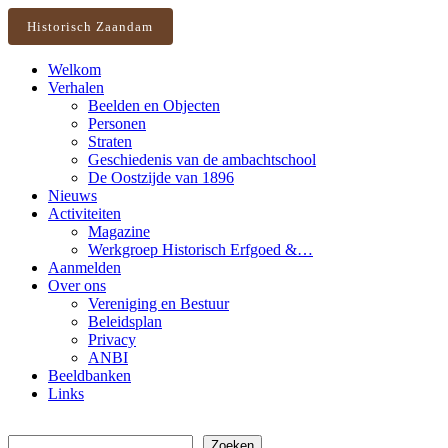
Historisch Zaandam
Welkom
Verhalen
Beelden en Objecten
Personen
Straten
Geschiedenis van de ambachtschool
De Oostzijde van 1896
Nieuws
Activiteiten
Magazine
Werkgroep Historisch Erfgoed &…
Aanmelden
Over ons
Vereniging en Bestuur
Beleidsplan
Privacy
ANBI
Beeldbanken
Links
Zoeken
Zoeken