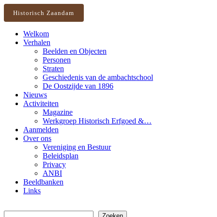
Historisch Zaandam
Welkom
Verhalen
Beelden en Objecten
Personen
Straten
Geschiedenis van de ambachtschool
De Oostzijde van 1896
Nieuws
Activiteiten
Magazine
Werkgroep Historisch Erfgoed &…
Aanmelden
Over ons
Vereniging en Bestuur
Beleidsplan
Privacy
ANBI
Beeldbanken
Links
Zoeken
Zoeken