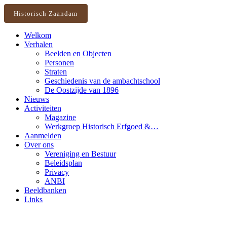
Historisch Zaandam
Welkom
Verhalen
Beelden en Objecten
Personen
Straten
Geschiedenis van de ambachtschool
De Oostzijde van 1896
Nieuws
Activiteiten
Magazine
Werkgroep Historisch Erfgoed &…
Aanmelden
Over ons
Vereniging en Bestuur
Beleidsplan
Privacy
ANBI
Beeldbanken
Links