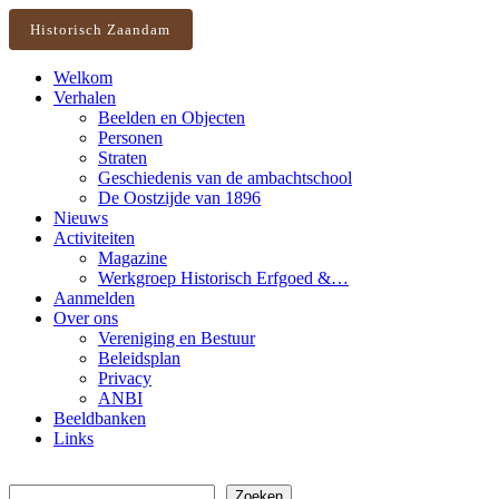
Historisch Zaandam
Welkom
Verhalen
Beelden en Objecten
Personen
Straten
Geschiedenis van de ambachtschool
De Oostzijde van 1896
Nieuws
Activiteiten
Magazine
Werkgroep Historisch Erfgoed &…
Aanmelden
Over ons
Vereniging en Bestuur
Beleidsplan
Privacy
ANBI
Beeldbanken
Links
Zoeken
Zoeken