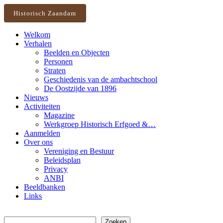
Historisch Zaandam
Welkom
Verhalen
Beelden en Objecten
Personen
Straten
Geschiedenis van de ambachtschool
De Oostzijde van 1896
Nieuws
Activiteiten
Magazine
Werkgroep Historisch Erfgoed &…
Aanmelden
Over ons
Vereniging en Bestuur
Beleidsplan
Privacy
ANBI
Beeldbanken
Links
Zoeken
Zoeken