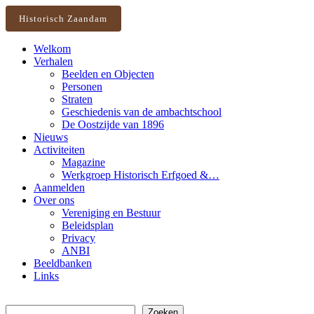
Historisch Zaandam
Welkom
Verhalen
Beelden en Objecten
Personen
Straten
Geschiedenis van de ambachtschool
De Oostzijde van 1896
Nieuws
Activiteiten
Magazine
Werkgroep Historisch Erfgoed &…
Aanmelden
Over ons
Vereniging en Bestuur
Beleidsplan
Privacy
ANBI
Beeldbanken
Links
Zoeken
Zoeken