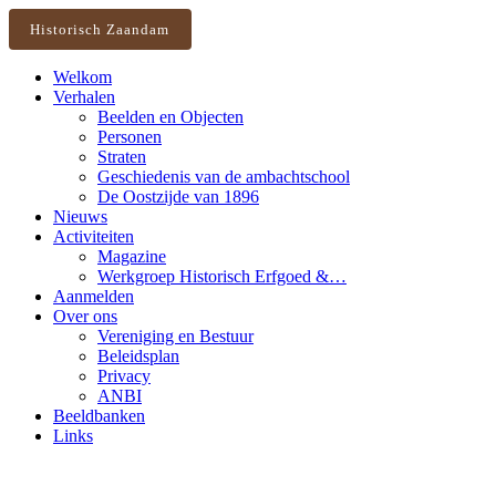
Historisch Zaandam
Welkom
Verhalen
Beelden en Objecten
Personen
Straten
Geschiedenis van de ambachtschool
De Oostzijde van 1896
Nieuws
Activiteiten
Magazine
Werkgroep Historisch Erfgoed &…
Aanmelden
Over ons
Vereniging en Bestuur
Beleidsplan
Privacy
ANBI
Beeldbanken
Links