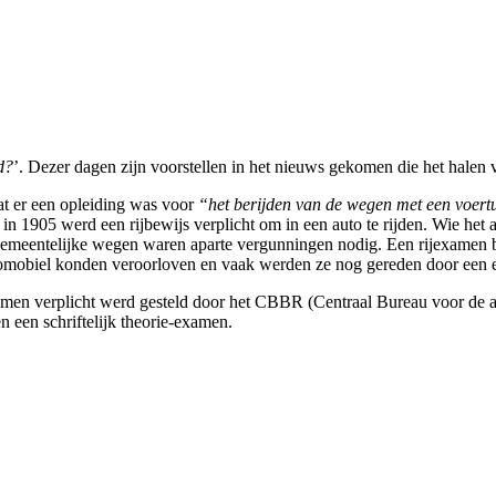
d?
’. Dezer dagen zijn voorstellen in het nieuws gekomen die het halen v
dat er een opleiding was voor
“het berijden van de wegen met een voert
n 1905 werd een rijbewijs verplicht om in een auto te rijden. Wie het
gemeentelijke wegen waren aparte vergunningen nodig. Een rijexamen be
tomobiel konden veroorloven en vaak werden ze nog gereden door een e
amen verplicht werd gesteld door het CBBR (Centraal Bureau voor de af
 een schriftelijk theorie-examen.