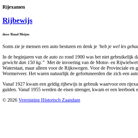
Rijexamen
Rijbewijs
door Ruud Meijns
Soms zie je mensen een auto besturen en denk je
‘heb je wel les geha
In de beginjaren van de auto zo rond 1900 was het niet gebruikelijk 
gewicht dan 150 kg.”
Met de invoering van de Motor- en Rijwielwet i
Waterstaat, maar alleen voor de Rijkswegen. Voor de Provinciale en 
Wormerveer. Het waren natuurlijk de gefortuneerden die zich een au
Vanaf 1927 kwam een geldig rijbewijs in gebruik waarvoor een rijex
gulden. Vanaf 1955 werden de eisen strenger, kwam er een leerboek en
© 2026
Vereniging Historisch Zaandam