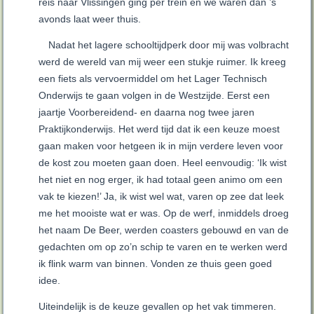
reis naar Vlissingen ging per trein en we waren dan ’s
avonds laat weer thuis.
Nadat het lagere schooltijdperk door mij was volbracht
werd de wereld van mij weer een stukje ruimer. Ik kreeg
een fiets als vervoermiddel om het Lager Technisch
Onderwijs te gaan volgen in de Westzijde. Eerst een
jaartje Voorbereidend- en daarna nog twee jaren
Praktijkonderwijs. Het werd tijd dat ik een keuze moest
gaan maken voor hetgeen ik in mijn verdere leven voor
de kost zou moeten gaan doen. Heel eenvoudig: ‘Ik wist
het niet en nog erger, ik had totaal geen animo om een
vak te kiezen!’ Ja, ik wist wel wat, varen op zee dat leek
me het mooiste wat er was. Op de werf, inmiddels droeg
het naam De Beer, werden coasters gebouwd en van de
gedachten om op zo’n schip te varen en te werken werd
ik flink warm van binnen. Vonden ze thuis geen goed
idee.
Uiteindelijk is de keuze gevallen op het vak timmeren.