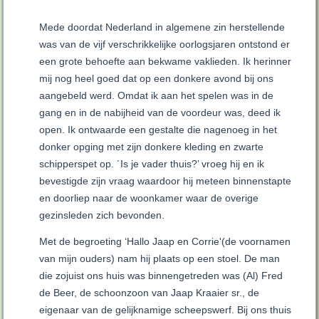
Mede doordat Nederland in algemene zin herstellende
was van de vijf verschrikkelijke oorlogsjaren ontstond er
een grote behoefte aan bekwame vaklieden. Ik herinner
mij nog heel goed dat op een donkere avond bij ons
aangebeld werd. Omdat ik aan het spelen was in de
gang en in de nabijheid van de voordeur was, deed ik
open. Ik ontwaarde een gestalte die nagenoeg in het
donker opging met zijn donkere kleding en zwarte
schipperspet op. ´Is je vader thuis?’ vroeg hij en ik
bevestigde zijn vraag waardoor hij meteen binnenstapte
en doorliep naar de woonkamer waar de overige
gezinsleden zich bevonden.
Met de begroeting ‘Hallo Jaap en Corrie'(de voornamen
van mijn ouders) nam hij plaats op een stoel. De man
die zojuist ons huis was binnengetreden was (Al) Fred
de Beer, de schoonzoon van Jaap Kraaier sr., de
eigenaar van de gelijknamige scheepswerf. Bij ons thuis