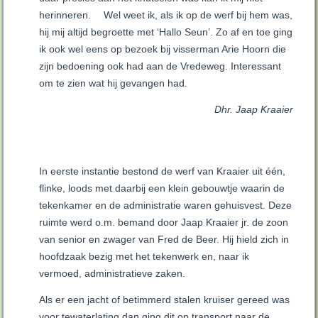
herinneren.
Wel weet ik, als ik op de werf bij hem was,
hij mij altijd begroette met ‘Hallo Seun’. Zo af en toe ging
ik ook wel eens op bezoek bij visserman Arie Hoorn die
zijn bedoening ook had aan de Vredeweg. Interessant
om te zien wat hij gevangen had.
Dhr. Jaap Kraaier
In eerste instantie bestond de werf van Kraaier uit één,
flinke, loods met daarbij een klein gebouwtje waarin de
tekenkamer en de administratie waren gehuisvest. Deze
ruimte werd o.m. bemand door Jaap Kraaier jr. de zoon
van senior en zwager van Fred de Beer. Hij hield zich in
hoofdzaak bezig met het tekenwerk en, naar ik
vermoed, administratieve zaken.
Als er een jacht of betimmerd stalen kruiser gereed was
voor tewaterlating dan ging dit op transport naar de