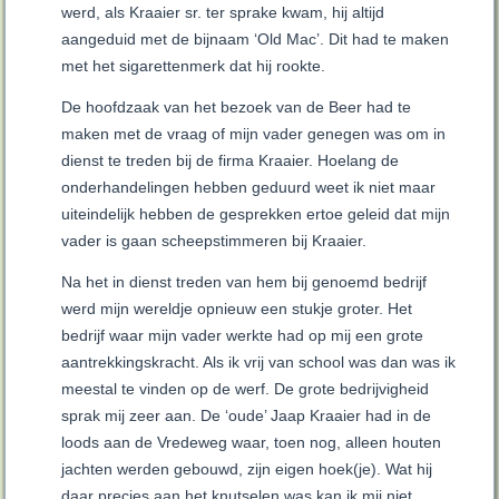
werd, als Kraaier sr. ter sprake kwam, hij altijd
aangeduid met de bijnaam ‘Old Mac’. Dit had te maken
met het sigarettenmerk dat hij rookte.
De hoofdzaak van het bezoek van de Beer had te
maken met de vraag of mijn vader genegen was om in
dienst te treden bij de firma Kraaier. Hoelang de
onderhandelingen hebben geduurd weet ik niet maar
uiteindelijk hebben de gesprekken ertoe geleid dat mijn
vader is gaan scheepstimmeren bij Kraaier.
Na het in dienst treden van hem bij genoemd bedrijf
werd mijn wereldje opnieuw een stukje groter. Het
bedrijf waar mijn vader werkte had op mij een grote
aantrekkingskracht. Als ik vrij van school was dan was ik
meestal te vinden op de werf. De grote bedrijvigheid
sprak mij zeer aan. De ‘oude’ Jaap Kraaier had in de
loods aan de Vredeweg waar, toen nog, alleen houten
jachten werden gebouwd, zijn eigen hoek(je). Wat hij
daar precies aan het knutselen was kan ik mij niet