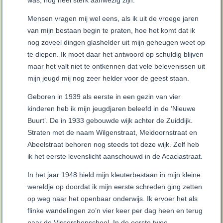
was, nog heel sterk aanwezig zijn.
Mensen vragen mij wel eens, als ik uit de vroege jaren
van mijn bestaan begin te praten, hoe het komt dat ik
nog zoveel dingen glashelder uit mijn geheugen weet op
te diepen. Ik moet daar het antwoord op schuldig blijven
maar het valt niet te ontkennen dat vele belevenissen uit
mijn jeugd mij nog zeer helder voor de geest staan.
Geboren in 1939 als eerste in een gezin van vier
kinderen heb ik mijn jeugdjaren beleefd in de ‘Nieuwe
Buurt’. De in 1933 gebouwde wijk achter de Zuiddijk.
Straten met de naam Wilgenstraat, Meidoornstraat en
Abeelstraat behoren nog steeds tot deze wijk. Zelf heb
ik het eerste levenslicht aanschouwd in de Acaciastraat.
In het jaar 1948 hield mijn kleuterbestaan in mijn kleine
wereldje op doordat ik mijn eerste schreden ging zetten
op weg naar het openbaar onderwijs. Ik ervoer het als
flinke wandelingen zo’n vier keer per dag heen en terug
naar de Vissershopschool. In de eerste twee