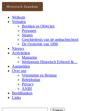
Historisch Zaandam
Welkom
Verhalen
Beelden en Objecten
Personen
Straten
Geschiedenis van de ambachtschool
De Oostzijde van 1896
Nieuws
Activiteiten
Magazine
Werkgroep Historisch Erfgoed &…
Aanmelden
Over ons
Vereniging en Bestuur
Beleidsplan
Privacy
ANBI
Beeldbanken
Links
Zoeken
Zoeken