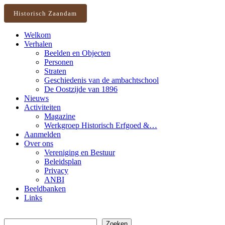
Historisch Zaandam
Welkom
Verhalen
Beelden en Objecten
Personen
Straten
Geschiedenis van de ambachtschool
De Oostzijde van 1896
Nieuws
Activiteiten
Magazine
Werkgroep Historisch Erfgoed &…
Aanmelden
Over ons
Vereniging en Bestuur
Beleidsplan
Privacy
ANBI
Beeldbanken
Links
Zoeken
Zoeken