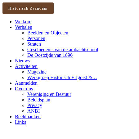
Historisch Zaandam
Welkom
Verhalen
Beelden en Objecten
Personen
Straten
Geschiedenis van de ambachtschool
De Oostzijde van 1896
Nieuws
Activiteiten
Magazine
Werkgroep Historisch Erfgoed &…
Aanmelden
Over ons
Vereniging en Bestuur
Beleidsplan
Privacy
ANBI
Beeldbanken
Links