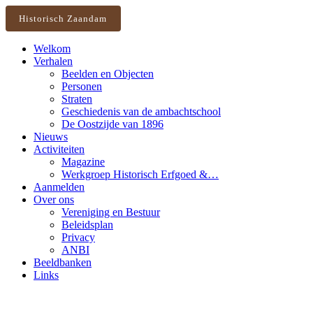
Historisch Zaandam
Welkom
Verhalen
Beelden en Objecten
Personen
Straten
Geschiedenis van de ambachtschool
De Oostzijde van 1896
Nieuws
Activiteiten
Magazine
Werkgroep Historisch Erfgoed &…
Aanmelden
Over ons
Vereniging en Bestuur
Beleidsplan
Privacy
ANBI
Beeldbanken
Links