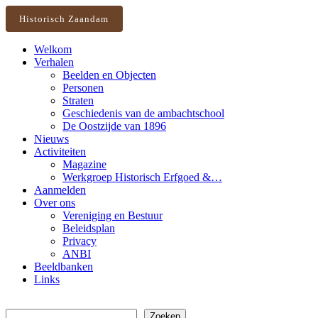
Historisch Zaandam
Welkom
Verhalen
Beelden en Objecten
Personen
Straten
Geschiedenis van de ambachtschool
De Oostzijde van 1896
Nieuws
Activiteiten
Magazine
Werkgroep Historisch Erfgoed &…
Aanmelden
Over ons
Vereniging en Bestuur
Beleidsplan
Privacy
ANBI
Beeldbanken
Links
Zoeken
Zoeken