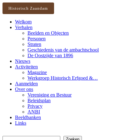
Historisch Zaandam
Welkom
Verhalen
Beelden en Objecten
Personen
Straten
Geschiedenis van de ambachtschool
De Oostzijde van 1896
Nieuws
Activiteiten
Magazine
Werkgroep Historisch Erfgoed &…
Aanmelden
Over ons
Vereniging en Bestuur
Beleidsplan
Privacy
ANBI
Beeldbanken
Links
Zoeken
Zoeken