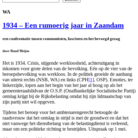
WA
1934 – Een rumoerig jaar in Zaandam
een confrontatie tussen communisten, fascisten en het bevoegd gezag
door Ruud Meijns
Het is 1934. Crisis, stijgende werkloosheid, achteruitgang in
inkomen voor grote delen van de bevolking. Eén op de vier van de
beroepsbevolking was werkloos. In de politiek groeide de aanhang
van uiterst rechts (NSB, WA) en links (CPH
[1]
, OSP). Emoties, ter
linkerzijde, lopen aan het begin van het jaar al hoog op als het
gemeenteraadslidvan de O.S.P. (Onafhankelijke Socialistische Partij)
ontslag krijgt bij de Rijksbelasting omdat hij zijn lidmaatschap van
zijn partij niet wil opgeven.
Tijdens het beroep voor het ambtenarengerecht betoogde de
raadsvrouw dat het ontslag in strijd is met de grondwet en dat het
niet vanwege het dienstbelang van de belastingdienst is verleend,
maar om een politieke richting te bestrijden. Uitspraak op 1 mei.