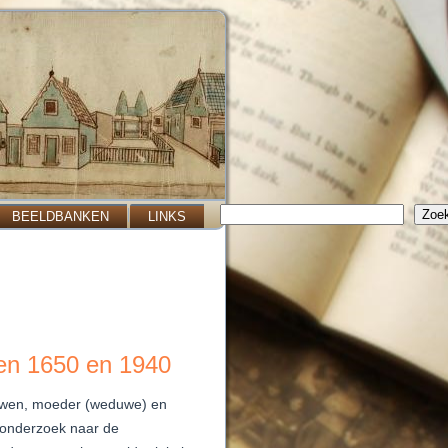
Zoeken
Zoe
BEELDBANKEN
LINKS
sen 1650 en 1940
ouwen, moeder (weduwe) en
it onderzoek naar
de