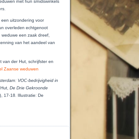
weduwen met hun smidswinkels
rs.
een uitzondering voor
hun overleden echtgenoot
en weduwe een zaak dreef,
kenning van het aandeel van
van der Hut, schrijfster en
kel Zaanse weduwen
terdam: VOC-bedrijvigheid in
 Hut,
De Drie Gekroonde
 17-18. Illustratie: De