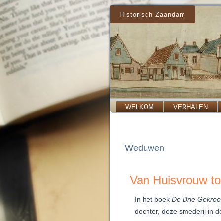
Historisch Zaandam
WELKOM
VERHALEN
Weduwen
Van Huisvrouw to
In het boek
De Drie Gekroo
dochter, deze smederij in d