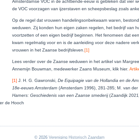
Amsterdamse VOC in de achttiende-eeuw is gebleken dat vier 
de VOC voorzagen van ijzerstaven en scheepsbeslag zoals anke
Op de regel dat vrouwen handelingsonbekwaam waren, bestond 
weduwen. Zij konden hun eigen zaken regelen, het bedrijf van 
voortzetten of een eigen bedrijf beginnen. Het fenomeen dat e
kwam regelmatig voor en is de aanleiding voor deze nadere ver
vrouwen in het Zaanse bedrijfsleven.
[1]
Lees verder over de Zaanse weduwen in het artikel van Margreet 
Annemijn Bouwman, medewerker Zaans Museum, klik hier.
Arti
[1]
J. H. G. Gawronski,
De Equipagie van de Hollandia en de Ams
18e-eeuws Amsterdam
(Amsterdam 1996), 281-285; M. van der
Hamers: Geschiedenis van een Zaanse smederij
(Zaandijk 2021),
ter de Hooch
© 2026
Vereniging Historisch Zaandam