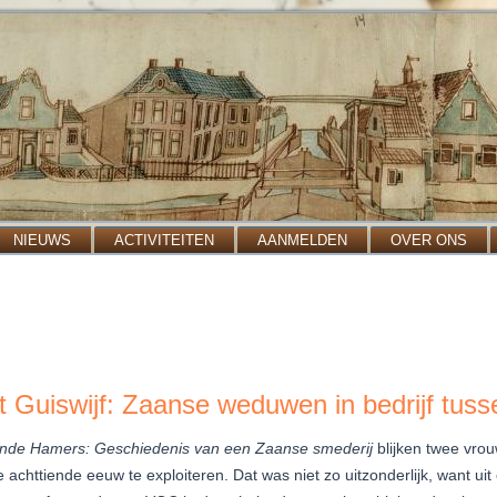
NIEUWS
ACTIVITEITEN
AANMELDEN
OVER ONS
t Guiswijf: Zaanse weduwen in bedrijf tus
nde Hamers: Geschiedenis van een Zaanse smederij
blijken twee vr
e achttiende eeuw te exploiteren. Dat was niet zo uitzonderlijk, want u