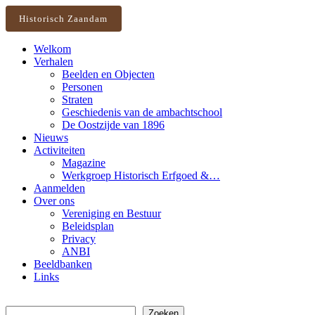
Historisch Zaandam
Welkom
Verhalen
Beelden en Objecten
Personen
Straten
Geschiedenis van de ambachtschool
De Oostzijde van 1896
Nieuws
Activiteiten
Magazine
Werkgroep Historisch Erfgoed &…
Aanmelden
Over ons
Vereniging en Bestuur
Beleidsplan
Privacy
ANBI
Beeldbanken
Links
Zoeken
Zoeken