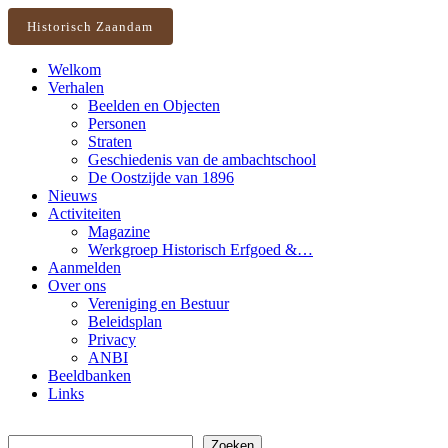
Historisch Zaandam
Welkom
Verhalen
Beelden en Objecten
Personen
Straten
Geschiedenis van de ambachtschool
De Oostzijde van 1896
Nieuws
Activiteiten
Magazine
Werkgroep Historisch Erfgoed &…
Aanmelden
Over ons
Vereniging en Bestuur
Beleidsplan
Privacy
ANBI
Beeldbanken
Links
Zoeken
Zoeken