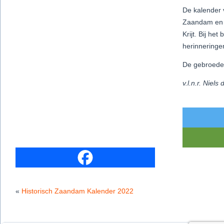
De kalender v
Zaandam en b
Krijt. Bij he
herinneringe
De gebroeder
v.l.n.r.
Niels 
«
Historisch Zaandam Kalender 2022