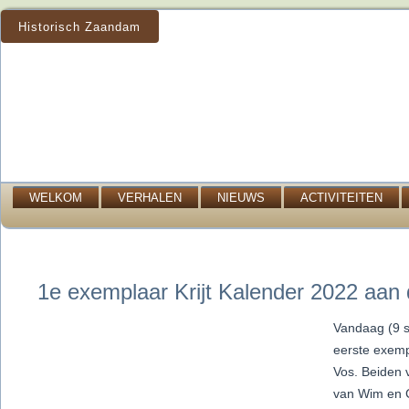
Historisch Zaandam
WELKOM
VERHALEN
NIEUWS
ACTIVITEITEN
1e exemplaar Krijt Kalender 2022 aan 
Vandaag (9 s
eerste exemp
Vos. Beiden 
van Wim en Ch