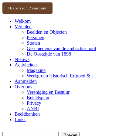
Historisch Zaandam
Welkom
Verhalen
Beelden en Objecten
Personen
Straten
Geschiedenis van de ambachtschool
De Oostzijde van 1896
Nieuws
Activiteiten
Magazine
Werkgroep Historisch Erfgoed &…
Aanmelden
Over ons
Vereniging en Bestuur
Beleidsplan
Privacy
ANBI
Beeldbanken
Links
Zoeken
Zoeken