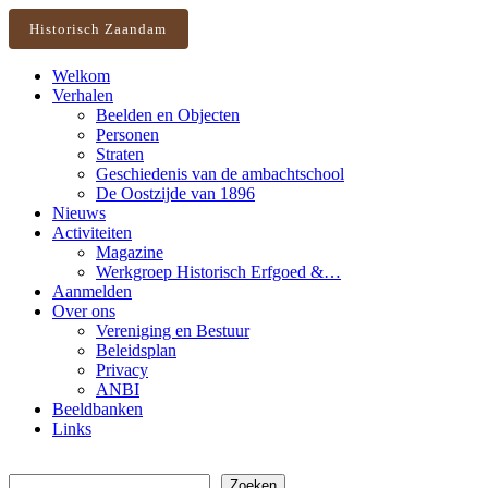
Historisch Zaandam
Welkom
Verhalen
Beelden en Objecten
Personen
Straten
Geschiedenis van de ambachtschool
De Oostzijde van 1896
Nieuws
Activiteiten
Magazine
Werkgroep Historisch Erfgoed &…
Aanmelden
Over ons
Vereniging en Bestuur
Beleidsplan
Privacy
ANBI
Beeldbanken
Links
Zoeken
Zoeken