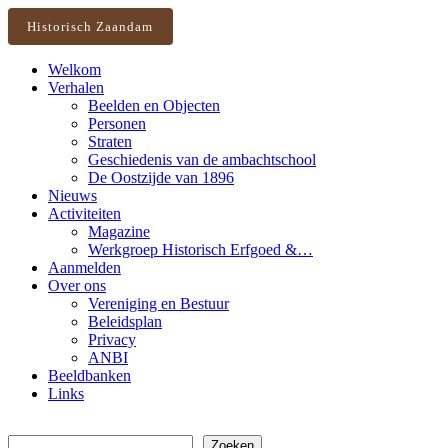
Historisch Zaandam
Welkom
Verhalen
Beelden en Objecten
Personen
Straten
Geschiedenis van de ambachtschool
De Oostzijde van 1896
Nieuws
Activiteiten
Magazine
Werkgroep Historisch Erfgoed &…
Aanmelden
Over ons
Vereniging en Bestuur
Beleidsplan
Privacy
ANBI
Beeldbanken
Links
Zoeken
Zoeken