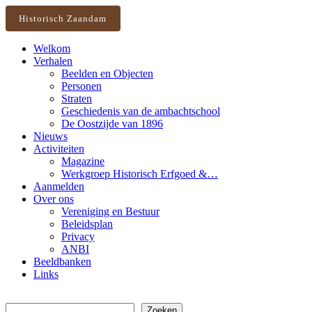
Historisch Zaandam
Welkom
Verhalen
Beelden en Objecten
Personen
Straten
Geschiedenis van de ambachtschool
De Oostzijde van 1896
Nieuws
Activiteiten
Magazine
Werkgroep Historisch Erfgoed &…
Aanmelden
Over ons
Vereniging en Bestuur
Beleidsplan
Privacy
ANBI
Beeldbanken
Links
Zoeken
Zoeken