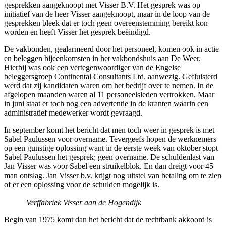
gesprekken aangeknoopt met Visser B.V. Het gesprek was op
initiatief van de heer Visser aangeknoopt, maar in de loop van de
gesprekken bleek dat er toch geen overeenstemming bereikt kon
worden en heeft Visser het gesprek beëindigd.
De vakbonden, gealarmeerd door het personeel, komen ook in actie
en beleggen bijeenkomsten in het vakbondshuis aan De Weer.
Hierbij was ook een vertegenwoordiger van de Engelse
beleggersgroep Continental Consultants Ltd. aanwezig. Gefluisterd
werd dat zij kandidaten waren om het bedrijf over te nemen. In de
afgelopen maanden waren al 11 personeelsleden vertrokken. Maar
in juni staat er toch nog een advertentie in de kranten waarin een
administratief medewerker wordt gevraagd.
In september komt het bericht dat men toch weer in gesprek is met
Sabel Paulussen voor overname. Tevergeefs hopen de werknemers
op een gunstige oplossing want in de eerste week van oktober stopt
Sabel Paulussen het gesprek; geen overname. De schuldenlast van
Jan Visser was voor Sabel een struikelblok. En dan dreigt voor 45
man ontslag. Jan Visser b.v. krijgt nog uitstel van betaling om te zien
of er een oplossing voor de schulden mogelijk is.
Verffabriek
Visser aan de Hogendijk
Begin van 1975 komt dan het bericht dat de rechtbank akkoord is