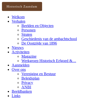
Historisch Zaandam
Welkom
Verhalen
Beelden en Objecten
Personen
Straten
Geschiedenis van de ambachtschool
De Oostzijde van 1896
Nieuws
Activiteiten
Magazine
Werkgroep Historisch Erfgoed &…
Aanmelden
Over ons
Vereniging en Bestuur
Beleidsplan
Privacy
ANBI
Beeldbanken
Links