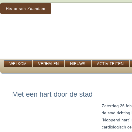
Historisch Zaandam
WELKOM
VERHALEN
NIEUWS
ACTIVITEITEN
Met een hart door de stad
Zaterdag 26 feb
de stad richtin
“kloppend hart
cardiologisch c