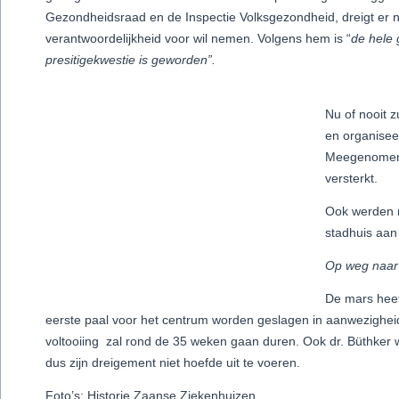
Gezondheidsraad en de Inspectie Volksgezondheid, dreigt er n
verantwoordelijkheid voor wil nemen. Volgens hem is “
de hele 
presitigekwestie is geworden”.
Nu of nooit 
en organisee
Meegenomen 
versterkt.
Ook werden 
stadhuis aa
Op weg naar
De mars heef
eerste paal voor het centrum worden geslagen in aanwezigheid
voltooiing zal rond de 35 weken gaan duren. Ook dr. Büthker 
dus zijn dreigement niet hoefde uit te voeren.
Foto’s: Historie Zaanse Ziekenhuizen