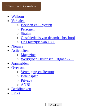
Historisch Zaandam
Welkom
Verhalen
Beelden en Objecten
Personen
Straten
Geschiedenis van de ambachtschool
De Oostzijde van 1896
Nieuws
Activiteiten
Magazine
Werkgroep Historisch Erfgoed &…
Aanmelden
Over ons
Vereniging en Bestuur
Beleidsplan
Privacy
ANBI
Beeldbanken
Links
Zoeken
Zoeken