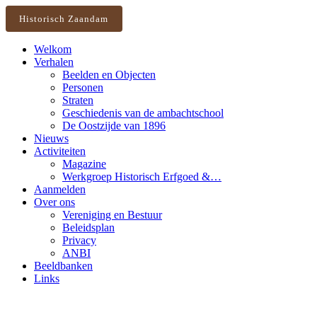
Historisch Zaandam
Welkom
Verhalen
Beelden en Objecten
Personen
Straten
Geschiedenis van de ambachtschool
De Oostzijde van 1896
Nieuws
Activiteiten
Magazine
Werkgroep Historisch Erfgoed &…
Aanmelden
Over ons
Vereniging en Bestuur
Beleidsplan
Privacy
ANBI
Beeldbanken
Links