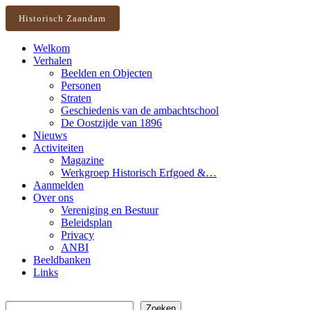
Historisch Zaandam
Welkom
Verhalen
Beelden en Objecten
Personen
Straten
Geschiedenis van de ambachtschool
De Oostzijde van 1896
Nieuws
Activiteiten
Magazine
Werkgroep Historisch Erfgoed &…
Aanmelden
Over ons
Vereniging en Bestuur
Beleidsplan
Privacy
ANBI
Beeldbanken
Links
Zoeken
Zoeken