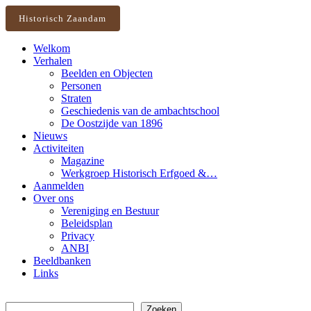
Historisch Zaandam
Welkom
Verhalen
Beelden en Objecten
Personen
Straten
Geschiedenis van de ambachtschool
De Oostzijde van 1896
Nieuws
Activiteiten
Magazine
Werkgroep Historisch Erfgoed &…
Aanmelden
Over ons
Vereniging en Bestuur
Beleidsplan
Privacy
ANBI
Beeldbanken
Links
Zoeken
Zoeken