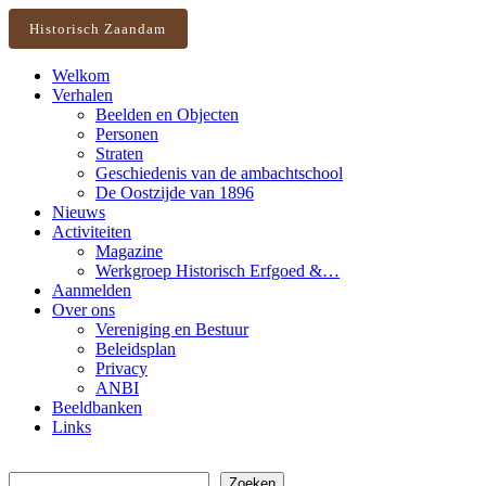
Historisch Zaandam
Welkom
Verhalen
Beelden en Objecten
Personen
Straten
Geschiedenis van de ambachtschool
De Oostzijde van 1896
Nieuws
Activiteiten
Magazine
Werkgroep Historisch Erfgoed &…
Aanmelden
Over ons
Vereniging en Bestuur
Beleidsplan
Privacy
ANBI
Beeldbanken
Links
Zoeken
Zoeken