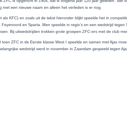
ZFC is opgericht in 1904, dat is volgend jaar 120 jaar geleden. Van d
ing met een nieuwe naam en alleen het verleden is er nog.
 als KFC) en zoals uit de tekst hieronder blijkt speelde het in competit
, Feyenoord en Sparta. Men speelde in regio’s en een wedstrijd tegen 
nsen. Bij uitwedstrijden trokken grote groepen ZFC-ers met de club me
30 toen ZFC in de Eerste klasse West I speelde en samen met Ajax moes
elangrijke wedstrijd werd in november in Zaandam gespeeld tegen Aja