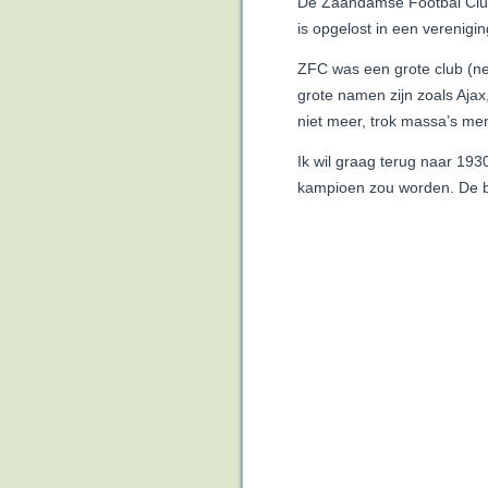
De Zaandamse Footbal Club 
is opgelost in een verenig
ZFC was een grote club (net
grote namen zijn zoals Ajax
niet meer, trok massa’s me
Ik wil graag terug naar 19
kampioen zou worden. De b