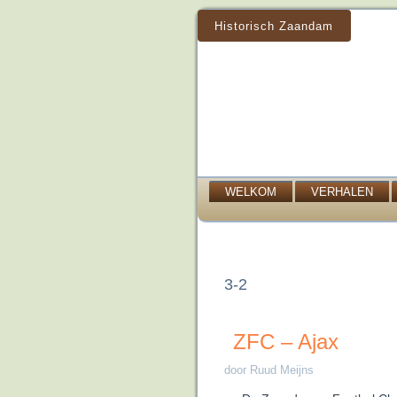
Historisch Zaandam
WELKOM
VERHALEN
3-2
ZFC – Ajax 9
door Ruud Meijns