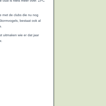
e club is niets meer over. ZFC
ie met de clubs die nu nog
Stormvogels, bestaat ook al
e.
t uitmaken wie er dat jaar
x.