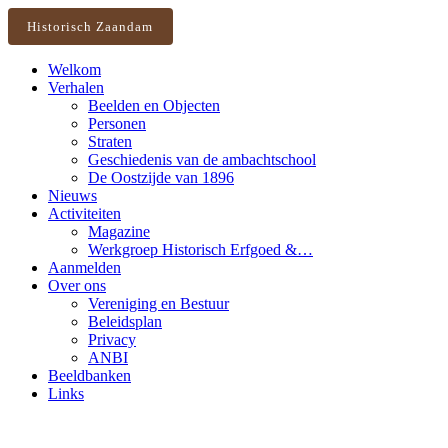
Historisch Zaandam
Welkom
Verhalen
Beelden en Objecten
Personen
Straten
Geschiedenis van de ambachtschool
De Oostzijde van 1896
Nieuws
Activiteiten
Magazine
Werkgroep Historisch Erfgoed &…
Aanmelden
Over ons
Vereniging en Bestuur
Beleidsplan
Privacy
ANBI
Beeldbanken
Links