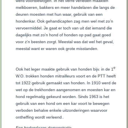
werd voortbewogen. In het verre verleden maakten
melkboeren, bakkers en meer handelaren die langs de
deuren moesten met hun waar, gebruik van een
hondenkar. Ook gehandicapten zag men wel met zo’n
vervoermiddel. Je gaat er toch van uit dat iemand die
dagelijks met zo’n hond of honden op pad gaat goed
voor z’n beesten zorgt. Meestal was dat wel het geval,
meestal want er waren ook grote misstanden.
e
Ook het leger maakte gebruik van honden bijv. in de 1
W.O. trokken honden mitrailleurs voort en de PTT heeft
tot 1922 gebruik gemaakt van honden. In 1910 werd de
wet op de trekhonden aangenomen en moesten kar en
hond regelmatig gekeurd worden. Sinds 1963 is het
gebruik van een hond om een kar voort te bewegen
verboden behalve enkele uitzonderingen waarvoor
ontheffing wordt verleend..
Een hedendaags demonstratie.