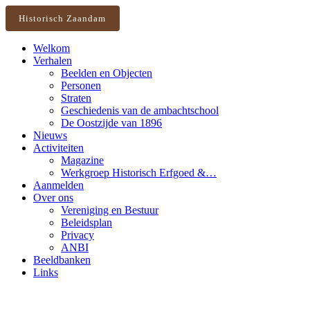
Historisch Zaandam
Welkom
Verhalen
Beelden en Objecten
Personen
Straten
Geschiedenis van de ambachtschool
De Oostzijde van 1896
Nieuws
Activiteiten
Magazine
Werkgroep Historisch Erfgoed &…
Aanmelden
Over ons
Vereniging en Bestuur
Beleidsplan
Privacy
ANBI
Beeldbanken
Links