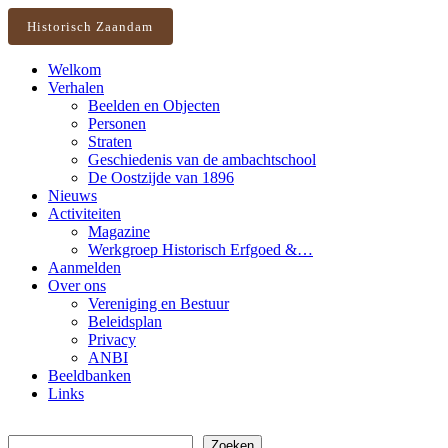
Historisch Zaandam
Welkom
Verhalen
Beelden en Objecten
Personen
Straten
Geschiedenis van de ambachtschool
De Oostzijde van 1896
Nieuws
Activiteiten
Magazine
Werkgroep Historisch Erfgoed &…
Aanmelden
Over ons
Vereniging en Bestuur
Beleidsplan
Privacy
ANBI
Beeldbanken
Links
Zoeken
Zoeken