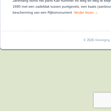
Jarenlang stond het pand Kalf nummer 86 leeg en weg te kwijn
1680 met een zadeldak tussen puntgevels, een kaats (aanbou
bescherming van een Rijksmonument.
Verder lezen
→
© 2026
Vereniging