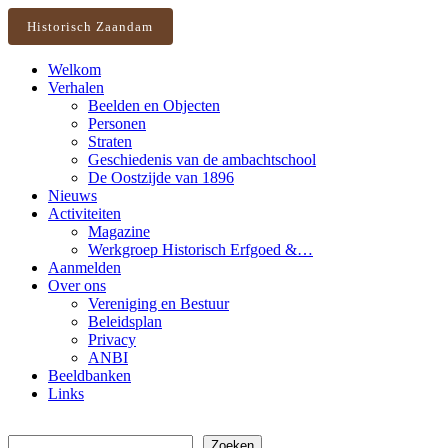
Historisch Zaandam
Welkom
Verhalen
Beelden en Objecten
Personen
Straten
Geschiedenis van de ambachtschool
De Oostzijde van 1896
Nieuws
Activiteiten
Magazine
Werkgroep Historisch Erfgoed &…
Aanmelden
Over ons
Vereniging en Bestuur
Beleidsplan
Privacy
ANBI
Beeldbanken
Links
Zoeken
Zoeken