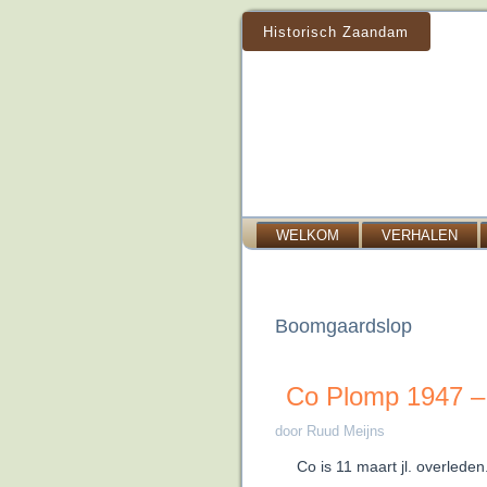
Historisch Zaandam
WELKOM
VERHALEN
Boomgaardslop
Co Plomp 1947 –
door Ruud Meijns
Co is 11 maart jl. overlede