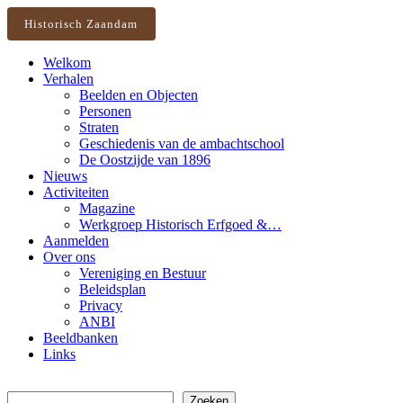
Historisch Zaandam
Welkom
Verhalen
Beelden en Objecten
Personen
Straten
Geschiedenis van de ambachtschool
De Oostzijde van 1896
Nieuws
Activiteiten
Magazine
Werkgroep Historisch Erfgoed &…
Aanmelden
Over ons
Vereniging en Bestuur
Beleidsplan
Privacy
ANBI
Beeldbanken
Links
Zoeken
Zoeken