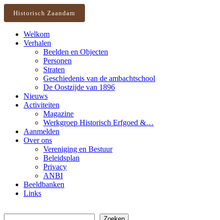
Historisch Zaandam
Welkom
Verhalen
Beelden en Objecten
Personen
Straten
Geschiedenis van de ambachtschool
De Oostzijde van 1896
Nieuws
Activiteiten
Magazine
Werkgroep Historisch Erfgoed &…
Aanmelden
Over ons
Vereniging en Bestuur
Beleidsplan
Privacy
ANBI
Beeldbanken
Links
Zoeken
Zoeken