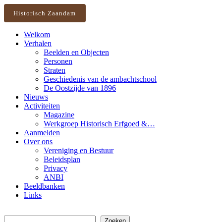
Historisch Zaandam
Welkom
Verhalen
Beelden en Objecten
Personen
Straten
Geschiedenis van de ambachtschool
De Oostzijde van 1896
Nieuws
Activiteiten
Magazine
Werkgroep Historisch Erfgoed &…
Aanmelden
Over ons
Vereniging en Bestuur
Beleidsplan
Privacy
ANBI
Beeldbanken
Links
Zoeken
Zoeken