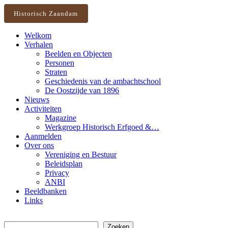
Historisch Zaandam
Welkom
Verhalen
Beelden en Objecten
Personen
Straten
Geschiedenis van de ambachtschool
De Oostzijde van 1896
Nieuws
Activiteiten
Magazine
Werkgroep Historisch Erfgoed &…
Aanmelden
Over ons
Vereniging en Bestuur
Beleidsplan
Privacy
ANBI
Beeldbanken
Links
Zoeken
Zoeken