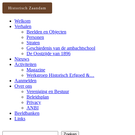
Historisch Zaandam
Welkom
Verhalen
Beelden en Objecten
Personen
Straten
Geschiedenis van de ambachtschool
De Oostzijde van 1896
Nieuws
Activiteiten
Magazine
Werkgroep Historisch Erfgoed &…
Aanmelden
Over ons
Vereniging en Bestuur
Beleidsplan
Privacy
ANBI
Beeldbanken
Links
Zoeken
Zoeken