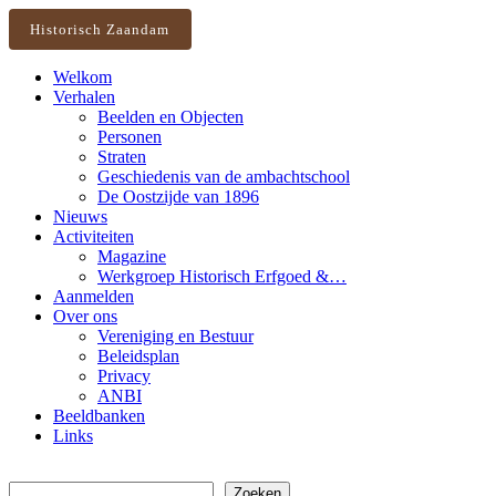
Historisch Zaandam
Welkom
Verhalen
Beelden en Objecten
Personen
Straten
Geschiedenis van de ambachtschool
De Oostzijde van 1896
Nieuws
Activiteiten
Magazine
Werkgroep Historisch Erfgoed &…
Aanmelden
Over ons
Vereniging en Bestuur
Beleidsplan
Privacy
ANBI
Beeldbanken
Links
Zoeken
Zoeken