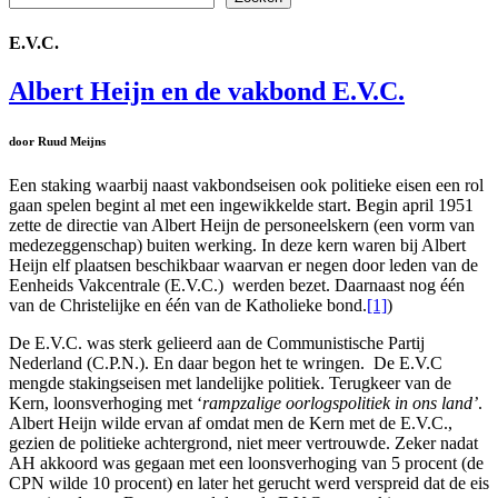
E.V.C.
Albert Heijn en de vakbond E.V.C.
door Ruud Meijns
Een staking waarbij naast vakbondseisen ook politieke eisen een rol
gaan spelen begint al met een ingewikkelde start. Begin april 1951
zette de directie van Albert Heijn de personeelskern (een vorm van
medezeggenschap) buiten werking. In deze kern waren bij Albert
Heijn elf plaatsen beschikbaar waarvan er negen door leden van de
Eenheids Vakcentrale (E.V.C.) werden bezet. Daarnaast nog één
van de Christelijke en één van de Katholieke bond.
[1]
)
De E.V.C. was sterk gelieerd aan de Communistische Partij
Nederland (C.P.N.). En daar begon het te wringen. De E.V.C
mengde stakingseisen met landelijke politiek. Terugkeer van de
Kern, loonsverhoging met ‘
rampzalige oorlogspolitiek in ons land’
.
Albert Heijn wilde ervan af omdat men de Kern met de E.V.C.,
gezien de politieke achtergrond, niet meer vertrouwde. Zeker nadat
AH akkoord was gegaan met een loonsverhoging van 5 procent (de
CPN wilde 10 procent) en later het gerucht werd verspreid dat de eis