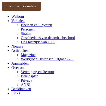
Historisch Zaandam
Welkom
Verhalen
Beelden en Objecten
Personen
Straten
Geschiedenis van de ambachtschool
De Oostzijde van 1896
Nieuws
Activiteiten
Magazine
Werkgroep Historisch Erfgoed &…
Aanmelden
Over ons
Vereniging en Bestuur
Beleidsplan
Privacy
ANBI
Beeldbanken
Links