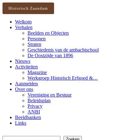
Historisch Zaandam
Welkom
Verhalen
Beelden en Objecten
Personen
Straten
Geschiedenis van de ambachtschool
De Oostzijde van 1896
Nieuws
Activiteiten
Magazine
Werkgroep Historisch Erfgoed &…
Aanmelden
Over ons
Vereniging en Bestuur
Beleidsplan
Privacy
ANBI
Beeldbanken
Links
Zoeken
Zoeken