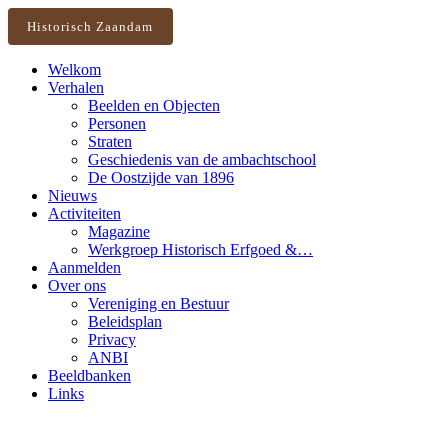
Historisch Zaandam
Welkom
Verhalen
Beelden en Objecten
Personen
Straten
Geschiedenis van de ambachtschool
De Oostzijde van 1896
Nieuws
Activiteiten
Magazine
Werkgroep Historisch Erfgoed &…
Aanmelden
Over ons
Vereniging en Bestuur
Beleidsplan
Privacy
ANBI
Beeldbanken
Links