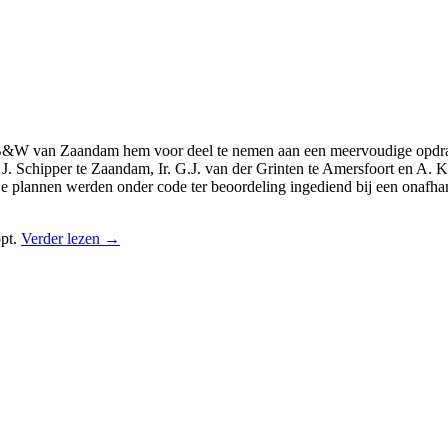
llen B&W van Zaandam hem voor deel te nemen aan een meervoudige opdr
n J. Schipper te Zaandam, Ir. G.J. van der Grinten te Amersfoort en A
De plannen werden onder code ter beoordeling ingediend bij een onafha
opt.
Verder lezen
→