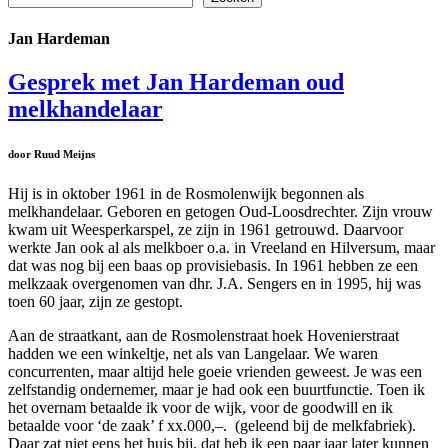
Jan Hardeman
Gesprek met Jan Hardeman oud
melkhandelaar
door Ruud Meijns
Hij is in oktober 1961 in de Rosmolenwijk begonnen als
melkhandelaar. Geboren en getogen Oud-Loosdrechter. Zijn vrouw
kwam uit Weesperkarspel, ze zijn in 1961 getrouwd. Daarvoor
werkte Jan ook al als melkboer o.a. in Vreeland en Hilversum, maar
dat was nog bij een baas op provisiebasis. In 1961 hebben ze een
melkzaak overgenomen van dhr. J.A. Sengers en in 1995, hij was
toen 60 jaar, zijn ze gestopt.
Aan de straatkant, aan de Rosmolenstraat hoek Hovenierstraat
hadden we een winkeltje, net als van Langelaar. We waren
concurrenten, maar altijd hele goeie vrienden geweest.
Je was een
zelfstandig ondernemer, maar je had ook een buurtfunctie. Toen ik
het overnam betaalde ik voor de wijk, voor de goodwill en ik
betaalde voor ‘de zaak’ f xx.000,–. (geleend bij de melkfabriek).
Daar zat niet eens het huis bij, dat heb ik een paar jaar later kunnen