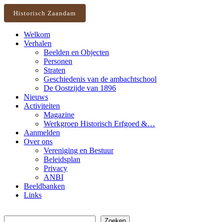
Historisch Zaandam
Welkom
Verhalen
Beelden en Objecten
Personen
Straten
Geschiedenis van de ambachtschool
De Oostzijde van 1896
Nieuws
Activiteiten
Magazine
Werkgroep Historisch Erfgoed &…
Aanmelden
Over ons
Vereniging en Bestuur
Beleidsplan
Privacy
ANBI
Beeldbanken
Links
Zoeken
Zoeken