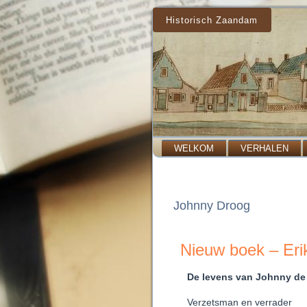
Historisch Zaandam
WELKOM
VERHALEN
Johnny Droog
Nieuw boek – Er
De levens van Johnny de
Verzetsman en verrader