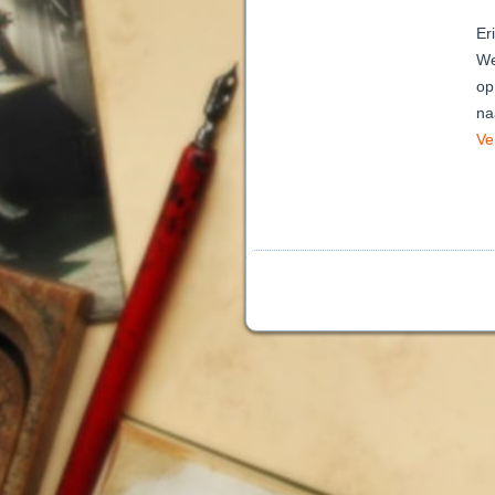
Er
We
op
na
Ve