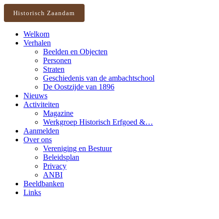
Historisch Zaandam
Welkom
Verhalen
Beelden en Objecten
Personen
Straten
Geschiedenis van de ambachtschool
De Oostzijde van 1896
Nieuws
Activiteiten
Magazine
Werkgroep Historisch Erfgoed &…
Aanmelden
Over ons
Vereniging en Bestuur
Beleidsplan
Privacy
ANBI
Beeldbanken
Links